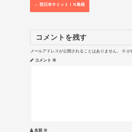
P
←
西日本サミットＩＮ島根
o
s
t
コメントを残す
n
メールアドレスが公開されることはありません。
※
が
a
コメント
※
v
i
g
a
t
i
名前
※