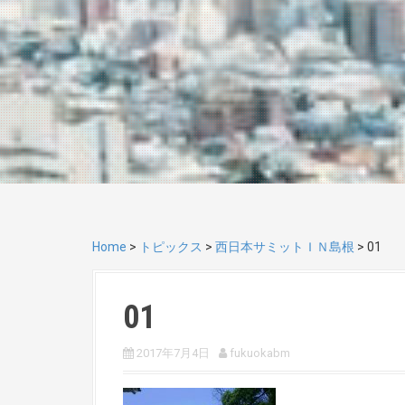
Home
>
トピックス
>
西日本サミットＩＮ島根
>
01
01
2017年7月4日
fukuokabm