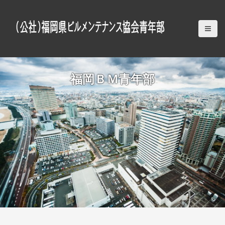
S
k
i
p
t
o
c
福岡ＢＭ青年部
o
n
t
e
n
t