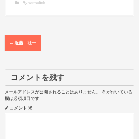
permalink
P
←
近藤 壮一
o
s
t
コメントを残す
n
メールアドレスが公開されることはありません。
※
が付いている
a
欄は必須項目です
コメント
※
v
i
g