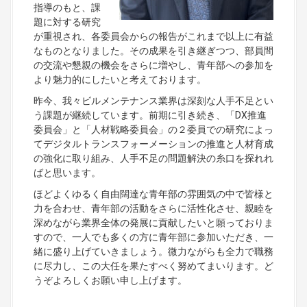
指導のもと、課
題に対する研究
が重視され、各委員会からの報告がこれまで以上に有益
なものとなりました。その成果を引き継ぎつつ、部員間
の交流や懇親の機会をさらに増やし、青年部への参加を
より魅力的にしたいと考えております。
昨今、我々ビルメンテナンス業界は深刻な人手不足とい
う課題が継続しています。前期に引き続き、「DX推進
委員会」と「人材戦略委員会」の２委員での研究によっ
てデジタルトランスフォーメーションの推進と人材育成
の強化に取り組み、人手不足の問題解決の糸口を探れれ
ばと思います。
ほどよくゆるく自由闊達な青年部の雰囲気の中で皆様と
力を合わせ、青年部の活動をさらに活性化させ、親睦を
深めながら業界全体の発展に貢献したいと願っておりま
すので、一人でも多くの方に青年部に参加いただき、一
緒に盛り上げていきましょう。微力ながらも全力で職務
に尽力し、この大任を果たすべく努めてまいります。ど
うぞよろしくお願い申し上げます。