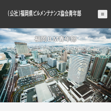
S
k
i
p
t
o
c
福岡ＢＭ青年部
o
n
t
e
n
t