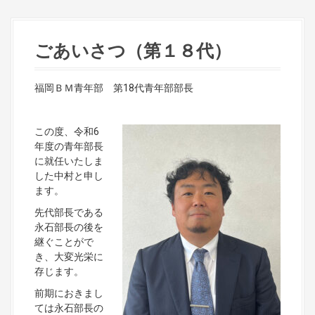
ごあいさつ（第１８代）
福岡ＢＭ青年部 第18代青年部部長
この度、令和6
年度の青年部長
に就任いたしま
した中村と申し
ます。
先代部長である
永石部長の後を
継ぐことがで
き、大変光栄に
存じます。
前期におきまし
ては永石部長の