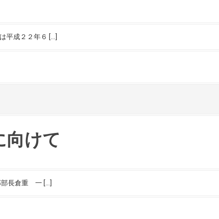
平成２２年６ […]
に向けて
長倉重 一 […]