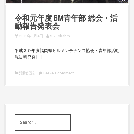
令和元年度 BM青年部 総会・活
動報告発表会
2019年6月4日
fukuokabm
平成３０年度福岡県ビルメンテナンス協会・青年部活動
報告研究発 […]
活動記録
Leave a comment
S
e
a