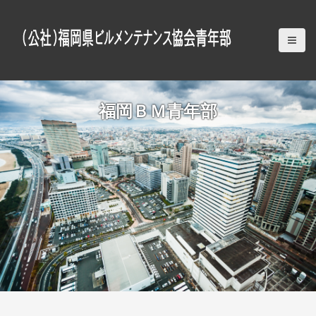
S
k
i
p
t
o
c
福岡ＢＭ青年部
o
n
t
e
n
t