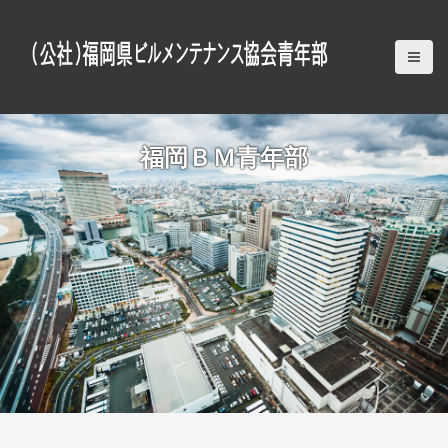
S
k
i
p
t
o
c
福岡ＢＭ青年部
o
n
t
e
n
t