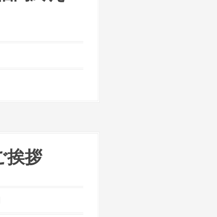
ご挨拶
]