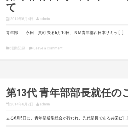
て
2014年8月4日
admin
青年部 永田 貴司 去る6月10日、ＢＭ青年部西日本サミッ […]
活動記録
Leave a comment
第13代 青年部部長就任の
2014年8月2日
admin
去る6月5日に、青年部通常総会が行われ、先代部長である共栄ビ […