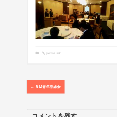
permalink
P
←
ＢＭ青年部総会
o
s
t
コメントを残す