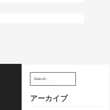
S
e
a
r
c
アーカイブ
h
f