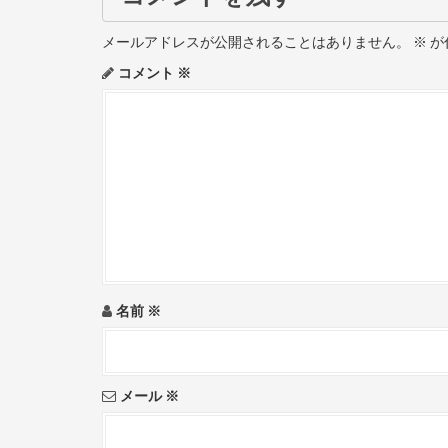
n
メールアドレスが公開されることはありません。
※
が
a
コメント
※
v
i
g
a
t
i
名前
※
o
n
メール
※