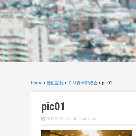
Home
>
活動記録
>
ＢＭ青年部総会
>
pic01
pic01
2017年7月5日
fukuokabm