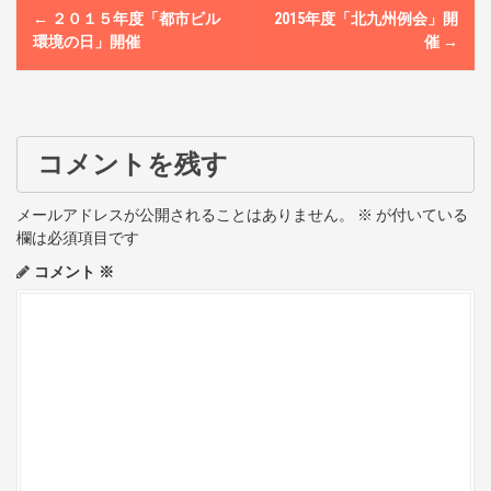
P
←
２０１５年度「都市ビル
2015年度「北九州例会」開
o
環境の日」開催
催
→
s
t
コメントを残す
n
a
メールアドレスが公開されることはありません。
※
が付いている
欄は必須項目です
v
コメント
※
i
g
a
t
i