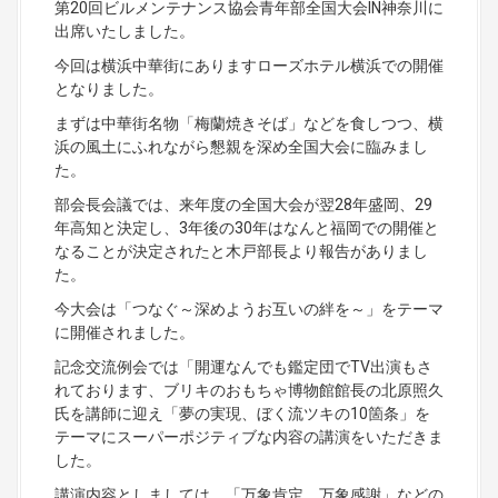
第20回ビルメンテナンス協会青年部全国大会IN神奈川に
出席いたしました。
今回は横浜中華街にありますローズホテル横浜での開催
となりました。
まずは中華街名物「梅蘭焼きそば」などを食しつつ、横
浜の風土にふれながら懇親を深め全国大会に臨みまし
た。
部会長会議では、来年度の全国大会が翌28年盛岡、29
年高知と決定し、3年後の30年はなんと福岡での開催と
なることが決定されたと木戸部長より報告がありまし
た。
今大会は「つなぐ～深めようお互いの絆を～」をテーマ
に開催されました。
記念交流例会では「開運なんでも鑑定団でTV出演もさ
れております、ブリキのおもちゃ博物館館長の北原照久
氏を講師に迎え「夢の実現、ぼく流ツキの10箇条」を
テーマにスーパーポジティブな内容の講演をいただきま
した。
講演内容としましては、「万象肯定、万象感謝」などの