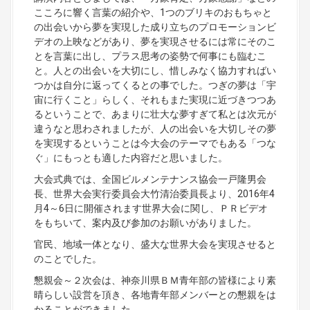
こころに響く言葉の紹介や、1つのブリキのおもちゃと
の出会いから夢を実現した成り立ちのプロモーションビ
デオの上映などがあり、夢を実現させるには常にそのこ
とを言葉に出し、プラス思考の姿勢で何事にも臨むこ
と。人との出会いを大切にし、惜しみなく協力すればい
つかは自分に返ってくるとの事でした。つぎの夢は「宇
宙に行くこと」らしく、それもまた実現に近づきつつあ
るということで、あまりに壮大な夢すぎて私とは次元が
違うなと思わされましたが、人の出会いを大切しその夢
を実現するということは今大会のテーマでもある「つな
ぐ」にもっとも適した内容だと思いました。
大会式典では、全国ビルメンテナンス協会一戸隆男会
長、世界大会実行委員会大竹清治委員長より、2016年4
月4～6日に開催されます世界大会に関し、ＰＲビデオ
をもちいて、案内及び参加のお願いがありました。
官民、地域一体となり、盛大な世界大会を実現させると
のことでした。
懇親会～２次会は、神奈川県ＢＭ青年部の皆様により素
晴らしい設営を頂き、各地青年部メンバーとの懇親をは
かることができました。