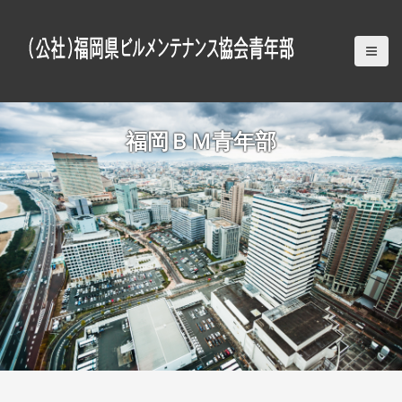
S
k
i
p
t
o
c
福岡ＢＭ青年部
o
n
t
e
n
t