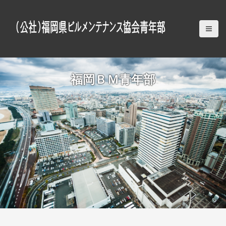
S
k
i
p
t
o
c
福岡ＢＭ青年部
o
n
t
e
n
t