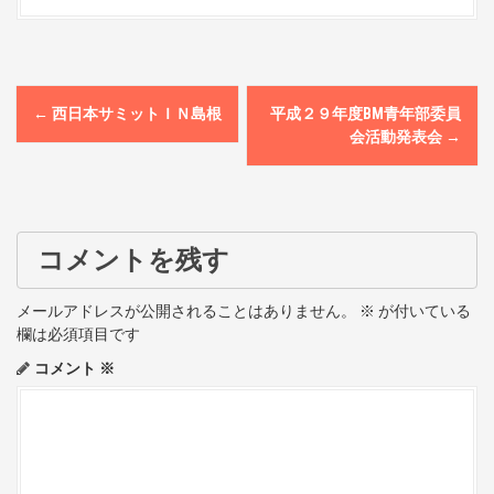
P
←
西日本サミットＩＮ島根
平成２９年度BM青年部委員
o
会活動発表会
→
s
t
コメントを残す
n
a
メールアドレスが公開されることはありません。
※
が付いている
欄は必須項目です
v
コメント
※
i
g
a