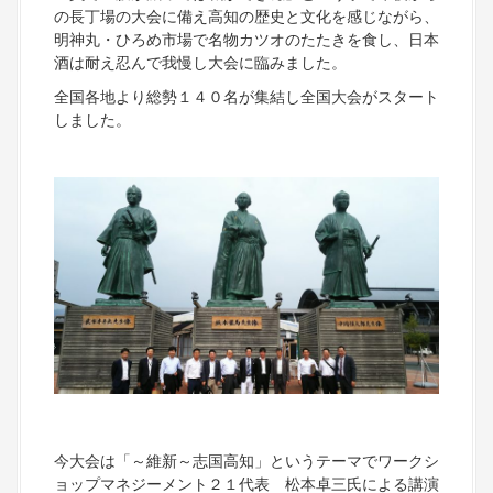
の長丁場の大会に備え高知の歴史と文化を感じながら、
明神丸・ひろめ市場で名物カツオのたたきを食し、日本
酒は耐え忍んで我慢し大会に臨みました。
全国各地より総勢１４０名が集結し全国大会がスタート
しました。
今大会は「～維新～志国高知」というテーマでワークシ
ョップマネジーメント２１代表 松本卓三氏による講演