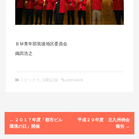
ＢＭ青年部筑後地区委員会
織田浩之
トピックス
,
活動記録
permalink
P
←
２０１７年度「都市ビル
平成２９年度 北九州例会
o
環境の日」開催
報告
→