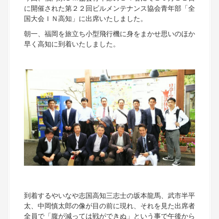
に開催された第２２回ビルメンテナンス協会青年部「全
国大会ＩＮ高知」に出席いたしました。
朝一、福岡を旅立ち小型飛行機に身をまかせ思いのほか
早く高知に到着いたしました。
到着するやいなや志国高知三志士の坂本龍馬、武市半平
太、中岡慎太郎の像が目の前に現れ、それを見た出席者
全員で「腹が減っては戦ができぬ」という事で午後から