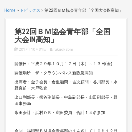
Home
>
トピックス
>
第22回ＢＭ協会青年部「全国大会IN高知」
第22回ＢＭ協会青年部「全国
大会IN高知」
2017年10月31日
fukuokabm
開催日：平成２９年１０月１２日（木）～１３日(金)
開催場所：ザ・クラウンパレス新阪急高知
出席者：金子会長・倉重顧問・吉次顧問・谷川部長・水
野直前・木戸監査
出口副部長・熊谷副部長・中島副部長・山田副部長・野
田事務局
永田会計・浜村ＯＢ・織田委員 合計１４名参加
今回、福岡県ＢＭ協会青年部の１４名にて１０月１２日