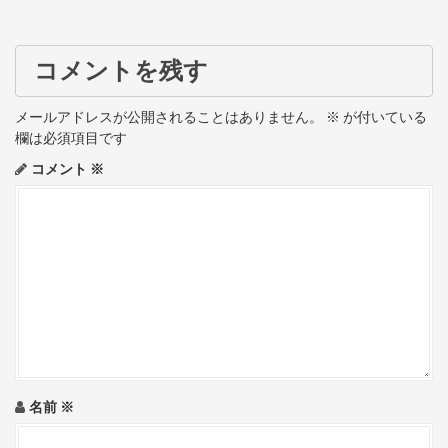
s
t
コメントを残す
n
a
メールアドレスが公開されることはありません。
※
が付いている
欄は必須項目です
v
コメント
※
i
g
a
t
i
o
名前
※
n