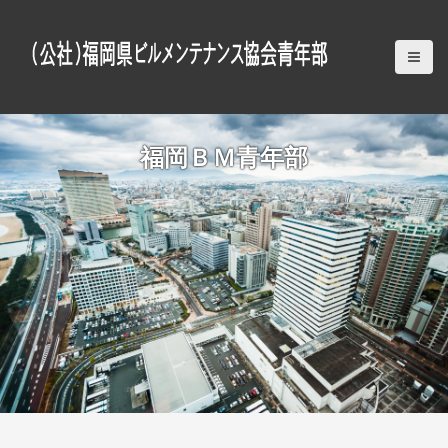
S
k
i
p
t
o
c
福岡ＢＭ青年部
o
n
t
e
n
t