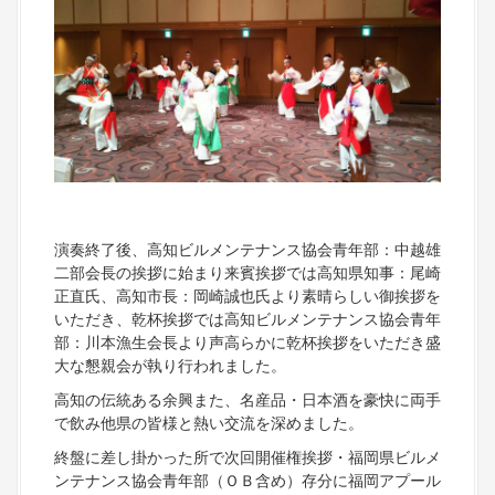
演奏終了後、高知ビルメンテナンス協会青年部：中越雄
二部会長の挨拶に始まり来賓挨拶では高知県知事：尾崎
正直氏、高知市長：岡崎誠也氏より素晴らしい御挨拶を
いただき、乾杯挨拶では高知ビルメンテナンス協会青年
部：川本漁生会長より声高らかに乾杯挨拶をいただき盛
大な懇親会が執り行われました。
高知の伝統ある余興また、名産品・日本酒を豪快に両手
で飲み他県の皆様と熱い交流を深めました。
終盤に差し掛かった所で次回開催権挨拶・福岡県ビルメ
ンテナンス協会青年部（ＯＢ含め）存分に福岡アプール