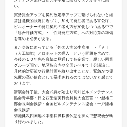
ンテナンス業界は超人手不足に陥るリスクが非常に高
い。
実勢賃金アップを契約改定率アップに繋げられないと経
営は危機的状況に近づく、加えて発注者である官公庁、
ビルオーナーの発注契約の考え方が変化しつつある中で
「総合評価方式」・「性能発注方式」への対応策の準備
を進める必要がある。
また身近に迫っている「外国人実習生雇用」・「ＡＩ
（人工知能）とロボットの導入」という問題を含めて、
今後の１０年先を真摯に見通して各企業で、親しい同業
グループ間で、地区協会内や全国レベルで十分議論し、
具体的対応策や行動計画を絞り出すことが、緊急かつ優
先度の高い使命として要求されるのではないかと感じて
おります。
講演会終了後、大会式典が始まり高知ビルメンテナンス
協会青年部：日之西聖悟実行委員長大会宣言・中越雄二
部会長開会挨拶・全国ビルメンテナンス協会：一戸隆雄
会長挨拶
菊池健次四国地区本部長挨拶後休憩を挟んで懇親会が執
り行われました。