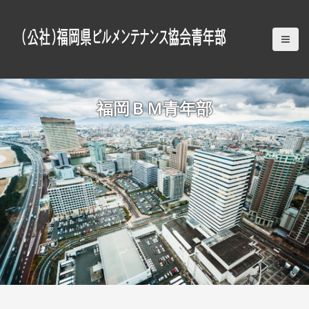
S
k
i
p
t
o
c
福岡ＢＭ青年部
o
n
t
e
n
t