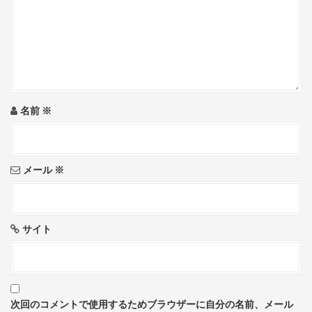
a
t
i
o
名前
※
n
メール
※
サイト
次回のコメントで使用するためブラウザーに自分の名前、メール