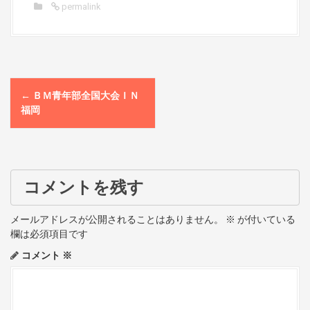
permalink
P
←
ＢＭ青年部全国大会ＩＮ
o
福岡
s
t
コメントを残す
n
a
メールアドレスが公開されることはありません。
※
が付いている
欄は必須項目です
v
コメント
※
i
g