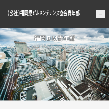
S
k
i
p
t
o
c
福岡ＢＭ青年部
o
n
t
e
n
t