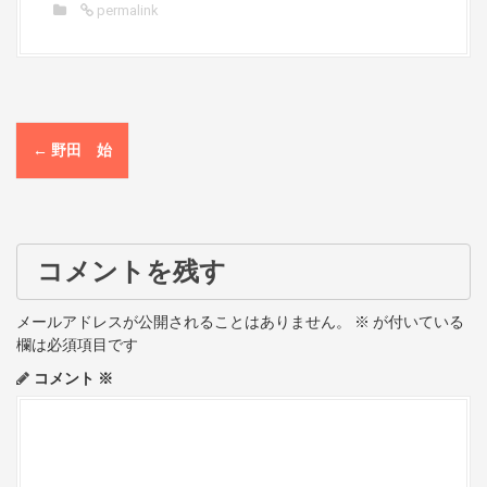
permalink
P
←
野田 始
o
s
t
コメントを残す
n
メールアドレスが公開されることはありません。
※
が付いている
a
欄は必須項目です
コメント
※
v
i
g