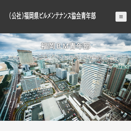
S
k
i
p
t
o
c
福岡ＢＭ青年部
o
n
t
e
n
t