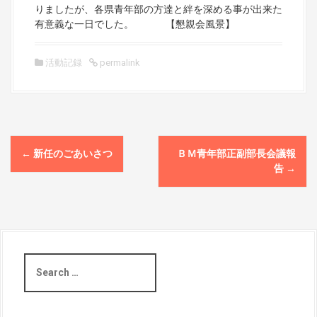
りましたが、各県青年部の方達と絆を深める事が出来た
有意義な一日でした。 【懇親会風景】
活動記録
permalink
P
←
新任のごあいさつ
ＢＭ青年部正副部長会議報
o
告
→
s
t
n
S
e
a
a
r
v