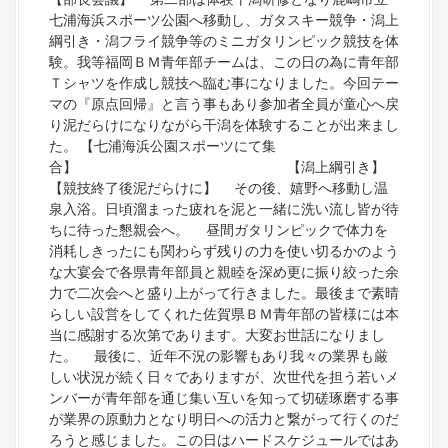
七浦海浜スポーツ公園へ移動し、ガタスキー競争・潟上
綱引き・潟フライ競争等のミニガタリンピック競技を体
験。我等福岡ＢＭ青年部チームは、この日の為に青年部
Ｔシャツを作成し競技へ臨む事になりました。今回テー
マの『原点回帰』と言う事もあり参加者全員が童心へ戻
り泥だらけになりながら干潟を体験することが出来まし
た。 【七浦海浜公園スポーツにて集
合】 【潟上綱引き】
【競技終了後泥だらけに】 その後、嬉野へ移動し温
泉入浴。日頃溜まった疲れを泥と一緒に洗い流し皆が待
ちに待った懇親会へ。 昼間ガタリンピックで体力を
消耗しきったにも関わらず残りの力を使い切るかのよう
な大宴会で各県青年部員と親睦を深め更に振り絞った余
力で二次会へと盛り上がって行きました。最後まで素晴
らしい設営をしてくれた佐賀県ＢＭ青年部の皆様には本
当に感謝する次第であります。大変お世話になりまし
た。 最後に、近年不況の影響もあり我々の業界も厳
しい状況が続く日々でありますが、次世代を担う若いメ
ンバーが青年部を通じ集い互いを知って切磋琢磨する事
が業界の原動力となり明日への活力と繋がって行くのだ
ろうと感じました。この日はハードスケジュールではあ