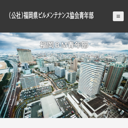
S
k
i
p
t
o
c
福岡ＢＭ青年部
o
n
t
e
n
t