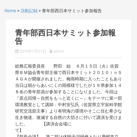
Home
>
活動記録
>
青年部西日本サミット参加報告
青年部西日本サミット参加報
告
2010年7月21日
admin
総務広報委員長 野田 始 ６月１５日（火）佐賀
県ＢＭ協会青年部主催で西日本サミット２０１０ｉｎＳ
ＡＧＡが開催されました。梅雨時期に入ったこともあり
当日は朝からあいにくの雨模様でしたが１６県参加１４
８名の青年部員が参加することになりました。今回は
『原点回帰～自然をもっと近くに～』をテーマに第一部
環境教室として講師：中村安弘氏（佐賀県立宇宙科学館
研究交流部主事）より有明海の環境やそこに住む希少な
生き物達、激減する自然の大切さに付いて講演を受けま
した。 【講演会会場に
て】
【部長会議】 第二部は体験干潟研修となり鹿嶋市立