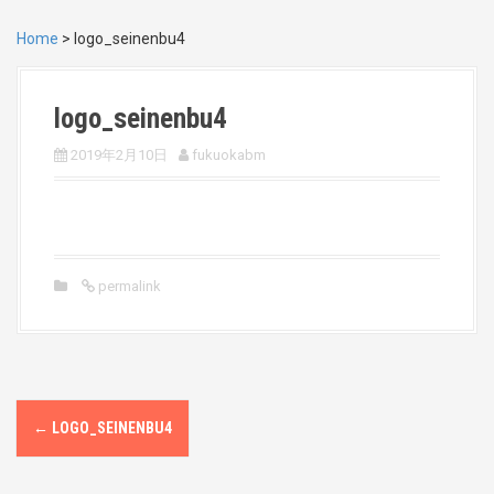
Home
>
logo_seinenbu4
logo_seinenbu4
2019年2月10日
fukuokabm
permalink
P
←
LOGO_SEINENBU4
o