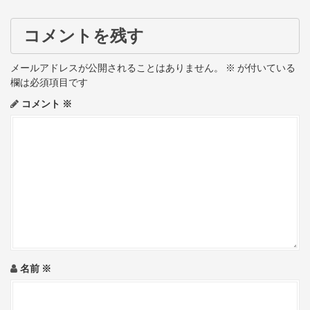
s
t
コメントを残す
n
メールアドレスが公開されることはありません。
※
が付いている
a
欄は必須項目です
コメント
※
v
i
g
a
t
i
o
名前
※
n