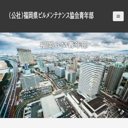
S
k
i
p
t
o
c
福岡ＢＭ青年部
o
n
t
e
n
t