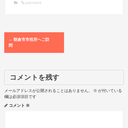
permalink
P
←
朝倉市市役所へご訪
o
問
s
t
コメントを残す
n
a
メールアドレスが公開されることはありません。
※
が付いている
欄は必須項目です
v
コメント
※
i
g