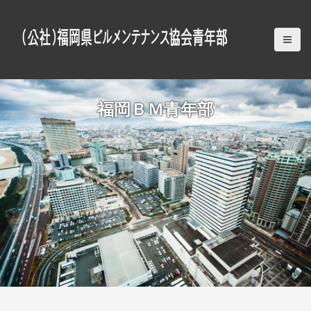
S
k
i
p
t
o
c
福岡ＢＭ青年部
o
n
t
e
n
t