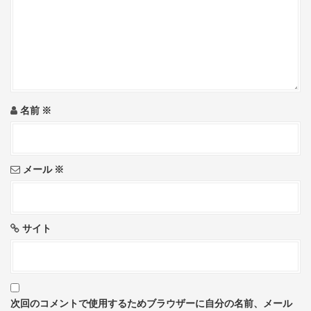
a
t
i
o
名前
※
n
メール
※
サイト
次回のコメントで使用するためブラウザーに自分の名前、メール