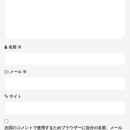
a
t
i
o
名前
※
n
メール
※
サイト
次回のコメントで使用するためブラウザーに自分の名前、メール