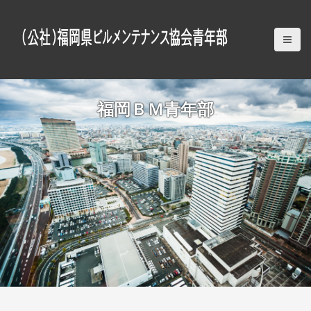
S
k
i
p
t
o
c
福岡ＢＭ青年部
o
n
t
e
n
t