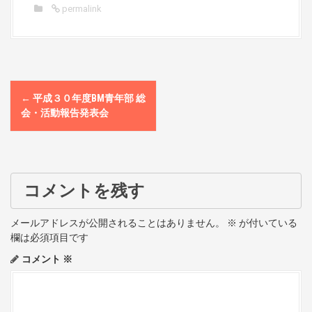
permalink
P
←
平成３０年度BM青年部 総
o
会・活動報告発表会
s
t
コメントを残す
n
a
メールアドレスが公開されることはありません。
※
が付いている
欄は必須項目です
v
コメント
※
i
g