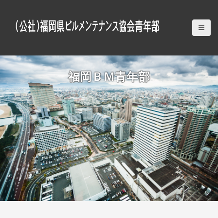
S
k
i
p
t
o
c
福岡ＢＭ青年部
o
n
t
e
n
t