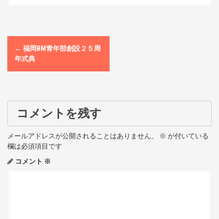
P
←
福岡BM青年部創設２５周
o
年式典
s
t
コメントを残す
n
a
メールアドレスが公開されることはありません。
※
が付いている
欄は必須項目です
v
コメント
※
i
g
a