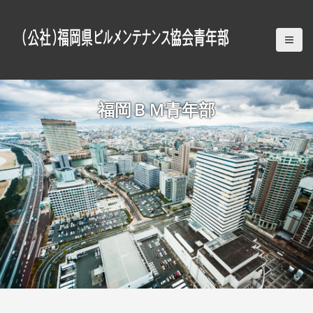
S
k
i
p
t
o
c
福岡ＢＭ青年部
o
n
t
e
n
t