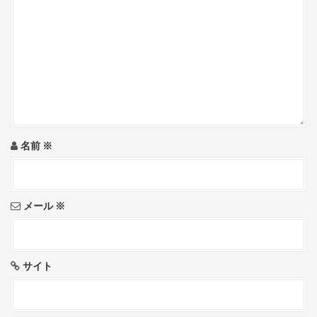
g
a
t
i
o
n
名前
※
メール
※
サイト