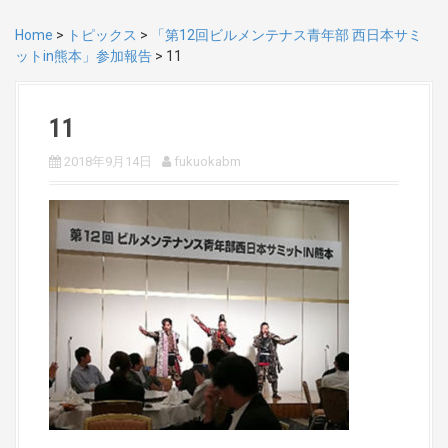
Home
>
トピックス
>
「第12回ビルメンテナス青年部 西日本サミ
ットin熊本」参加報告
>
11
11
2018年9月14日
fukuokabm