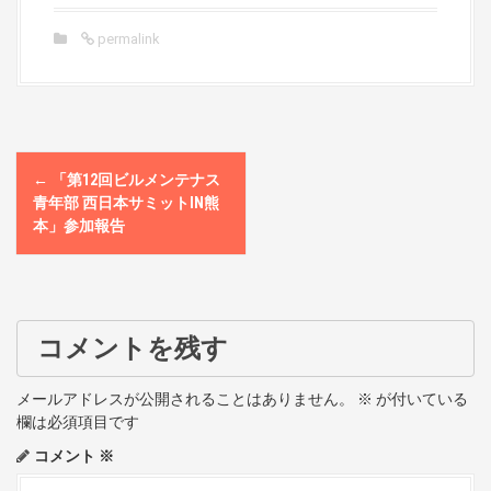
permalink
P
←
「第12回ビルメンテナス
o
青年部 西日本サミットIN熊
本」参加報告
s
t
n
コメントを残す
a
メールアドレスが公開されることはありません。
※
が付いている
v
欄は必須項目です
コメント
※
i