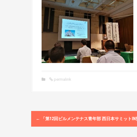
permalink
P
←
「第12回ビルメンテナス青年部 西日本サミットI
o