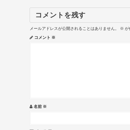
s
t
コメントを残す
n
メールアドレスが公開されることはありません。
※
が
a
コメント
※
v
i
g
a
t
i
名前
※
o
n