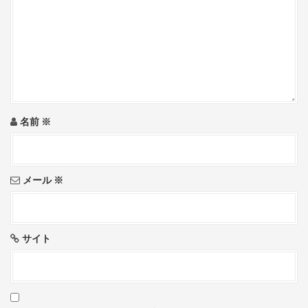
g
a
t
i
o
名前
※
n
メール
※
サイト