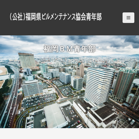
S
k
i
p
t
o
c
福岡ＢＭ青年部
o
n
t
e
n
t