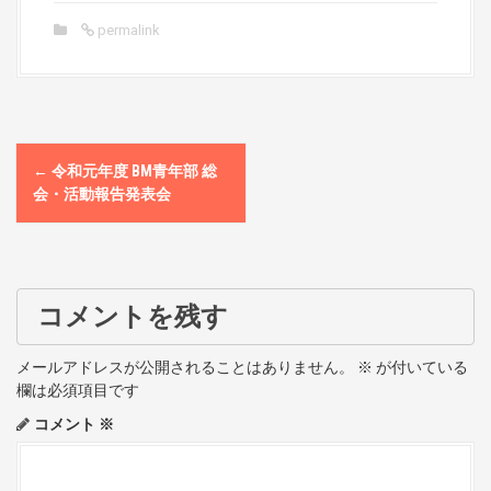
permalink
P
←
令和元年度 BM青年部 総
o
会・活動報告発表会
s
t
コメントを残す
n
a
メールアドレスが公開されることはありません。
※
が付いている
欄は必須項目です
v
コメント
※
i