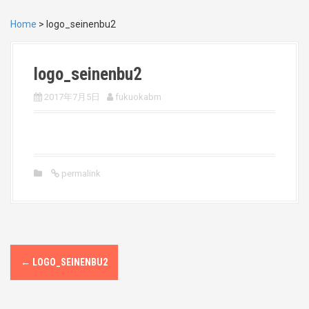
Home
>
logo_seinenbu2
logo_seinenbu2
2017年7月5日
fukuokabm
permalink
P
←
LOGO_SEINENBU2
o