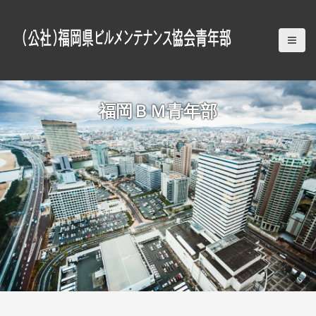
S
k
i
p
t
o
c
福岡ＢＭ青年部
o
n
t
e
n
t