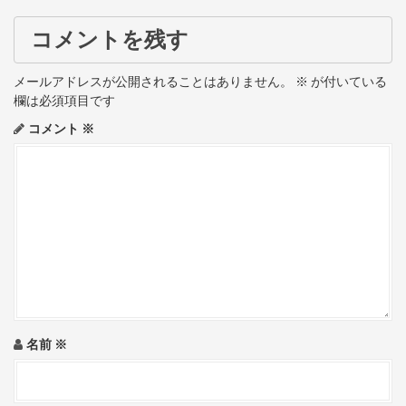
s
t
コメントを残す
n
メールアドレスが公開されることはありません。
※
が付いている
a
欄は必須項目です
コメント
※
v
i
g
a
t
i
o
名前
※
n