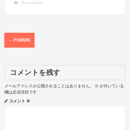
permalink
P
←
P1000205
o
s
t
コメントを残す
n
メールアドレスが公開されることはありません。
※
が付いている
a
欄は必須項目です
コメント
※
v
i
g