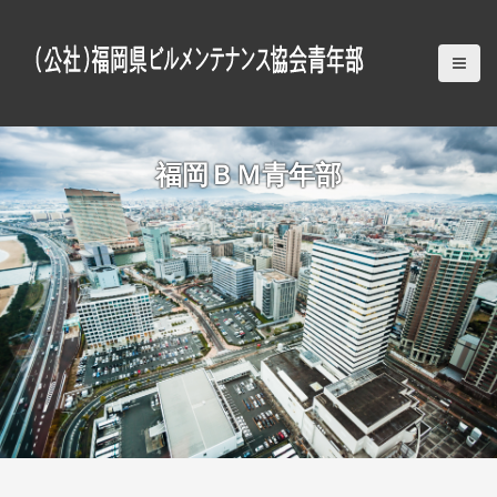
S
k
i
p
t
o
c
福岡ＢＭ青年部
o
n
t
e
n
t